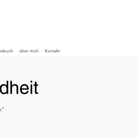
tebuch
über mich
Kontakt
dheit
n"