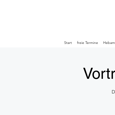
Start
freie Termine
Hebamm
Vort
D