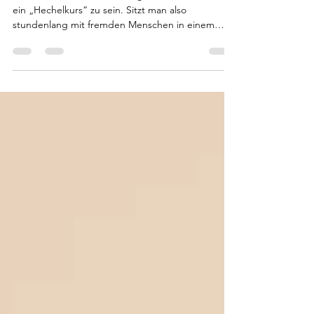
Geburtsvorbereitungskurs?
Die Kurse haben dazu auch gern noch diesen Ruf
ein „Hechelkurs“ zu sein. Sitzt man also
stundenlang mit fremden Menschen in einem
Raum, atme