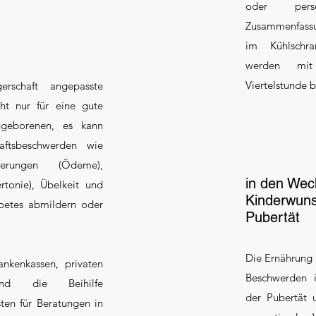
oder pers
Zusammenfassu
im Kühlschran
werden mit
Viertelstunde 
rschaft angepasste
ht nur für eine gute
geborenen, es kann
aftsbeschwerden wie
gerungen (Ödeme),
in den Wech
rtonie), Übelkeit und
Kinderwuns
betes abmildern oder
Pubertät
Die Ernährung i
ankenkassen, privaten
Beschwerden 
und die Beihilfe
der Pubertät 
en für Beratungen in