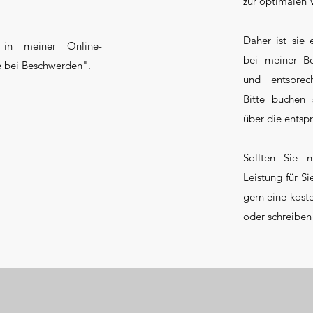
zur optimalen 
Daher ist sie 
 in meiner Online-
bei meiner B
e bei Beschwerden".
und entsprec
Bitte buchen 
über die entsp
Sollten Sie 
Leistung für Si
gern eine koste
oder schreiben 