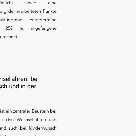
önlich) sowie eine
ng der erarbeiteten Punkte
ktürformat.
Folgetermine
 25€ je angefangene
berechnet.
seljahren, bei
ch und in der
st ein zentraler Baustein bei
in den Wechseljahren und
und auch bei Kinderwunsch