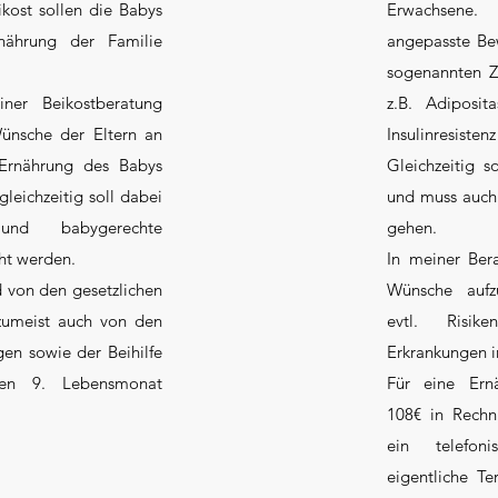
ikost sollen die Babys
Erwachsene
nährung der Familie
angepasste Be
.
sogenannten Zi
ner Beikostberatung
z.B. Adiposit
ünsche der Eltern an
Insulinresisten
Ernährung des Babys
Gleichzeitig 
leichzeitig soll dabei
und muss auch 
nd babygerechte
gehen.
ht werden.
In meiner Ber
 von den gesetzlichen
Wünsche aufz
zumeist auch von den
evtl. Risike
gen sowie der Beihilfe
Erkrankungen i
ten 9. Lebensmonat
Für eine Ernä
108€ in Rechnu
ein telefon
eigentliche T