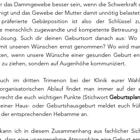
für das Dammgewebe besser sein, wenn die Schwerkraft d
igt und das Gewebe der Mutter damit unnötig belastet
präferierte Gebärposition ist also der Schlüssel z
ne menschlich zugewandte und kompetente Betreuung in
ösung. Such dir deinen Geburtsort danach aus: Wo w
r mit unseren Wünschen ernst genommen? Wo wird man
raten, wenn unsere Wünsche einer gesunden Geburt en
 zu ziehen, sondern auf Augenhöhe kommuniziert. 
uch im dritten Trimenon bei der Klinik eurer Wahl
organisatorischen Ablauf findet man immer auf der 
precht die euch wichtigen Punkte (Stichwort 
Geburtspla
iner Haus- oder Geburtshausgeburt meldet euch frühz
i der entsprechenden Hebamme an. 
kann ich in diesem Zusammenhang aus fachlicher Sich
htig, dass eine unangenehme Atmosphäre eine Geburt emp