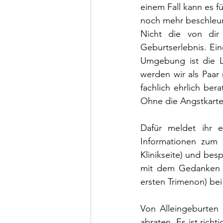
einem Fall kann es 
noch mehr beschleun
Nicht die von dir 
Geburtserlebnis. Ei
Umgebung ist die L
werden wir als Paa
fachlich ehrlich be
Ohne die Angstkarte
Dafür meldet ihr e
Informationen zum 
Klinikseite) und bes
mit dem Gedanken e
ersten Trimenon) be
Von Alleingeburten 
abraten. Es ist ric