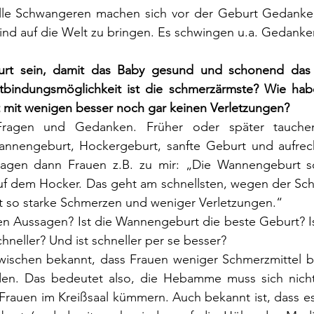
alle Schwangeren machen sich vor der Geburt Gedanke
Kind auf die Welt zu bringen. Es schwingen u.a. Gedanken
urt sein, damit das Baby gesund und schonend das L
tbindungsmöglichkeit ist die schmerzärmste? Wie habe
t mit wenigen besser noch gar keinen Verletzungen?
 Fragen und Gedanken. Früher oder später tauche
nnengeburt, Hockergeburt, sanfte Geburt und aufrech
agen dann Frauen z.B. zu mir: „Die Wannengeburt sol
uf dem Hocker. Das geht am schnellsten, wegen der Schw
t so starke Schmerzen und weniger Verletzungen.“ 
en Aussagen? Ist die Wannengeburt die beste Geburt? Is
hneller? Und ist schneller per se besser?
nzwischen bekannt, dass Frauen weniger Schmerzmittel b
rden. Das bedeutet also, die Hebamme muss sich nich
Frauen im Kreißsaal kümmern. Auch bekannt ist, dass es s