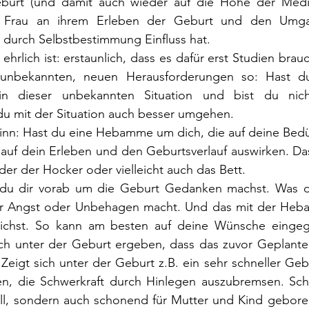
burt (und damit auch wieder auf die Höhe der Medi
e Frau an ihrem Erleben der Geburt und den Umga
durch Selbstbestimmung Einfluss hat. 
rlich ist: erstaunlich, dass es dafür erst Studien brauc
 unbekannten, neuen Herausforderungen so: Hast du
n dieser unbekannten Situation und bist du nicht 
 du mit der Situation auch besser umgehen. 
inn: Hast du eine Hebamme um dich, die auf deine Bedür
v auf dein Erleben und den Geburtsverlauf auswirken. Da
er der Hocker oder vielleicht auch das Bett. 
du dir vorab um die Geburt Gedanken machst. Was du 
ir Angst oder Unbehagen macht. Und das mit der Heb
prichst. So kann am besten auf deine Wünsche einge
ch unter der Geburt ergeben, dass das zuvor Geplante 
. Zeigt sich unter der Geburt z.B. ein sehr schneller Geb
, die Schwerkraft durch Hinlegen auszubremsen. Schlie
ell, sondern auch schonend für Mutter und Kind geboren