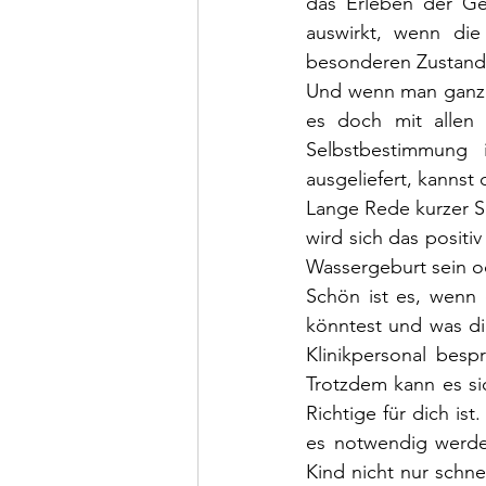
das Erleben der Ge
auswirkt, wenn di
besonderen Zustand 
Und wenn man ganz eh
es doch mit allen
Selbstbestimmung i
ausgeliefert, kannst
Lange Rede kurzer S
wird sich das positi
Wassergeburt sein od
Schön ist es, wenn 
könntest und was d
Klinikpersonal bes
Trotzdem kann es si
Richtige für dich ist
es notwendig werden
Kind nicht nur schn