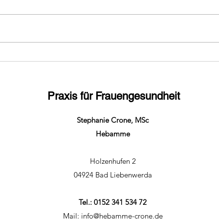
Wofür braucht frau eine
Lohnt
Hebamme?
Gebu
beim
Praxis für Frauengesundheit
Stephanie Crone, MSc
Hebamme
Holzenhufen 2
04924 Bad Liebenwerda
Tel.: 0152 341 534 72
Mail:
info@hebamme-crone.de