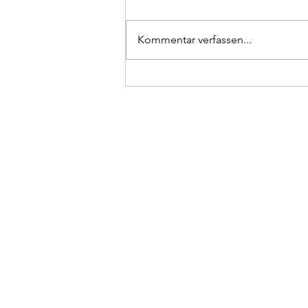
Kommentar verfassen...
Was erwartet mich in einem
Geburtsvorbereitungskurs?