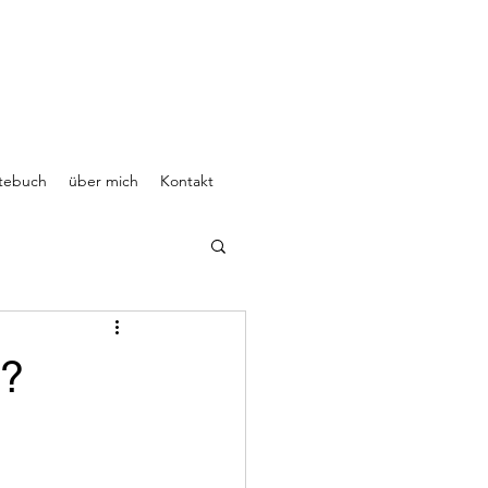
tebuch
über mich
Kontakt
e?