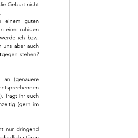
ie Geburt nicht 
. 
u einem guten 
 einer ruhigen 
erde ich bzw. 
 uns aber auch 
tgegen stehen? 
 an (genauere 
entsprechenden 
n
). Tragt ihr euch 
eitig (gern im 
t nur dringend 
findlich stören 